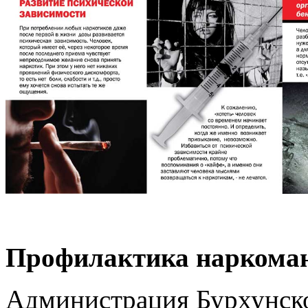
Профилактика наркоман
Администрация Бурхунско