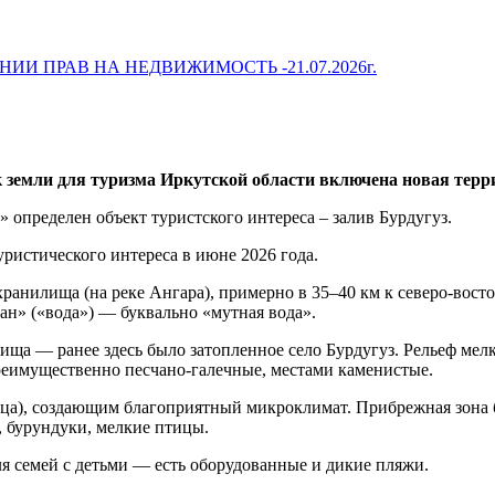
 ПРАВ НА НЕДВИЖИМОСТЬ -21.07.2026г.
к земли для туризма Иркутской области включена новая терр
 определен объект туристского интереса – залив Бурдугуз.
истического интереса в июне 2026 года.
ранилища (на реке Ангара), примерно в 35–40 км к северо‑восто
һан» («вода») — буквально «мутная вода».
илища — ранее здесь было затопленное село Бурдугуз. Рельеф м
преимущественно песчано‑галечные, местами каменистые.
ца), создающим благоприятный микроклимат. Прибрежная зона бо
и, бурундуки, мелкие птицы.
ля семей с детьми — есть оборудованные и дикие пляжи.