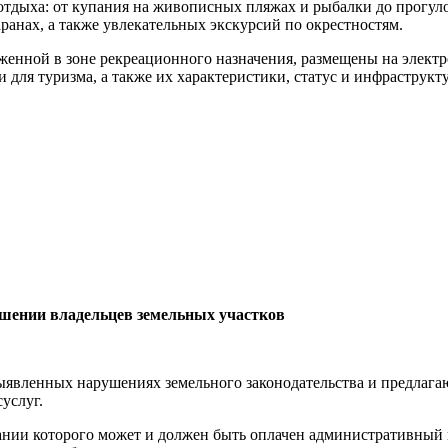
тдыха: от купания на живописных пляжах и рыбалки до прогулок
аранах, а также увлекательных экскурсий по окрестностям.
оженной в зоне рекреационного назначения, размещены на элек
и для туризма, а также их характеристики, статус и инфраструк
ошении владельцев земельных участков
ленных нарушениях земельного законодательства и предлагают,
услуг.
ании которого может и должен быть оплачен административный ш