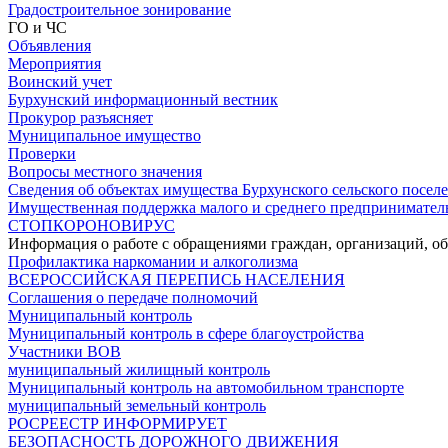
Градостроительное зонирование
ГО и ЧС
Объявления
Мероприятия
Воинский учет
Бурхунский информационный вестник
Прокурор разъясняет
Муниципальное имущество
Проверки
Вопросы местного значения
Сведения об объектах имущества Бурхунского сельского посел
Имущественная поддержка малого и среднего предпринимател
СТОПКОРОНОВИРУС
Информация о работе с обращениями граждан, организаций, 
Профилактика наркомании и алкоголизма
ВСЕРОССИЙСКАЯ ПЕРЕПИСЬ НАСЕЛЕНИЯ
Соглашения о передаче полномочий
Муниципальный контроль
Муниципальный контроль в сфере благоустройства
Участники ВОВ
муниципальный жилищный контроль
Муниципальный контроль на автомобильном транспорте
муниципальный земельный контроль
РОСРЕЕСТР ИНФОРМИРУЕТ
БЕЗОПАСНОСТЬ ДОРОЖНОГО ДВИЖЕНИЯ