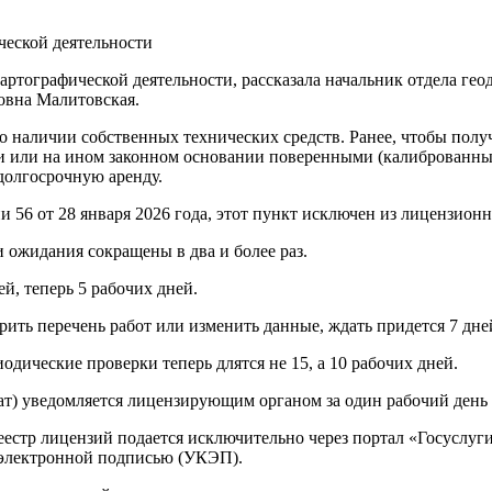
ческой деятельности
ртографической деятельности, рассказала начальник отдела гео
овна Малитовская.
 о наличии собственных технических средств. Ранее, чтобы по
и или на ином законном основании поверенными (калиброванны
долгосрочную аренду.
56 от 28 января 2026 года, этот пункт исключен из лицензион
и ожидания сокращены в два и более раз.
й, теперь 5 рабочих дней.
ить перечень работ или изменить данные, ждать придется 7 дней
ические проверки теперь длятся не 15, а 10 рабочих дней.
т) уведомляется лицензирующим органом за один рабочий день д
еестр лицензий подается исключительно через портал «Госуслуг
электронной подписью (УКЭП).