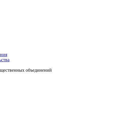
ения
ьства
общественных объединений