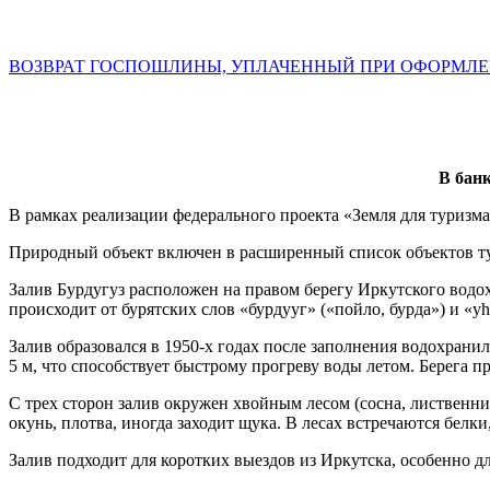
ВОЗВРАТ ГОСПОШЛИНЫ, УПЛАЧЕННЫЙ ПРИ ОФОРМЛЕНИИ
В бан
В рамках реализации федерального проекта «Земля для туризма»
Природный объект включен в расширенный список объектов тур
Залив Бурдугуз расположен на правом берегу Иркутского водох
происходит от бурятских слов «бурдууг» («пойло, бурда») и «у
Залив образовался в 1950‑х годах после заполнения водохран
5 м, что способствует быстрому прогреву воды летом. Берега 
С трех сторон залив окружен хвойным лесом (сосна, лиственни
окунь, плотва, иногда заходит щука. В лесах встречаются белк
Залив подходит для коротких выездов из Иркутска, особенно д