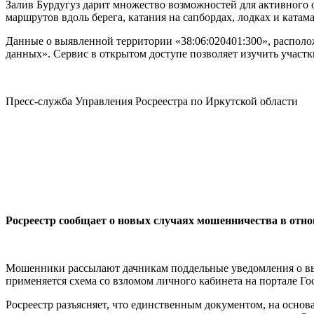
Залив Бурдугуз дарит множество возможностей для активного о
маршрутов вдоль берега, катания на сапбордах, лодках и катам
Данные о выявленной территории «38:06:020401:300», распол
данных». Сервис в открытом доступе позволяет изучить участк
Пресс-служба Управления Росреестра по Иркутской области
Росреестр сообщает о новых случаях мошенничества в отн
Мошенники рассылают дачникам поддельные уведомления о выяв
применяется схема со взломом личного кабинета на портале Гос
Росреестр разъясняет, что единственным документом, на основ