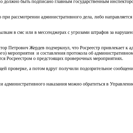
о должно быть подписано главным государственным инспектором
но при рассмотрении административного дела, либо направляетс
ылкам в смс или в мессенджерах с угрозами штрафов за нарушен
тор Петрович Жердев подчеркнул, что Росреестр привлекает к 
рного) мероприятия и составления протокола об административн
ется Росреестром о предстоящих проверочных мероприятиях.
ящей проверке, а потом вдруг получили подозрительное сообщени
ии административного наказания можно обратиться в Управление